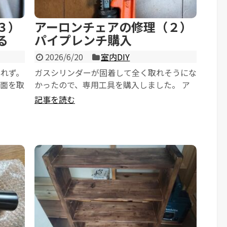
３）
アーロンチェアの修理（２）
る
パイプレンチ購入
2026/6/20
室内DIY
れず。
ガスシリンダーが固着して全く取れそうにな
座面を取
かったので、専用工具を購入しました。 ア
マゾンで2千円くらい。 パイプレンチです...
記事を読む