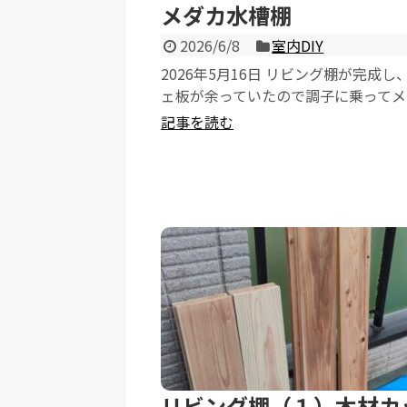
メダカ水槽棚
2026/6/8
室内DIY
2026年5月16日 リビング棚が完成し
ェ板が余っていたので調子に乗ってメ
を作成しました。 今回はそ...
記事を読む
リビング棚（１）木材カ