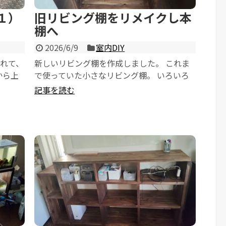
１）
旧リビング棚をリメイクし本
棚へ
2026/6/9
室内DIY
れて、
新しいリビング棚を作成しました。 これま
から上
で使っていた小さなリビング棚。 いろいろ
るので
機能的に考えたのですが、嫁からは...
記事を読む