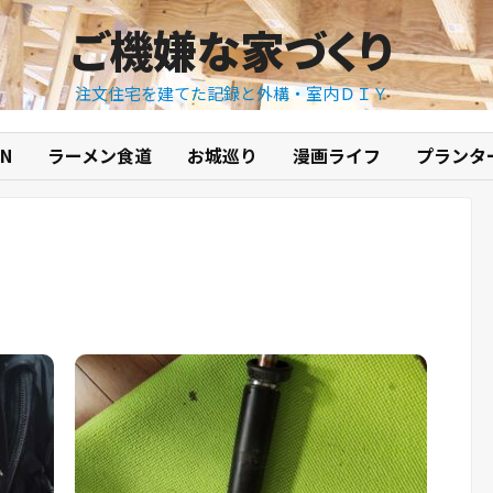
ご機嫌な家づくり
注文住宅を建てた記録と外構・室内ＤＩＹ
N
ラーメン食道
お城巡り
漫画ライフ
プランタ