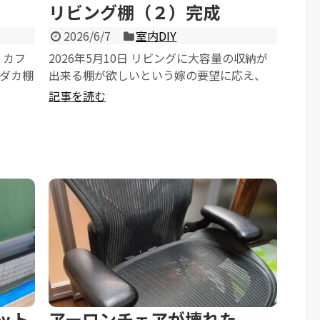
リビング棚（２）完成
2026/6/7
室内DIY
、カフ
2026年5月10日 リビングに大容量の収納が
ダカ棚
出来る棚が欲しいという嫁の要望に応え、
散々遊びまくったゴールデンウィークの後半
記事を読む
は...
ット
アーロンチェアが壊れた