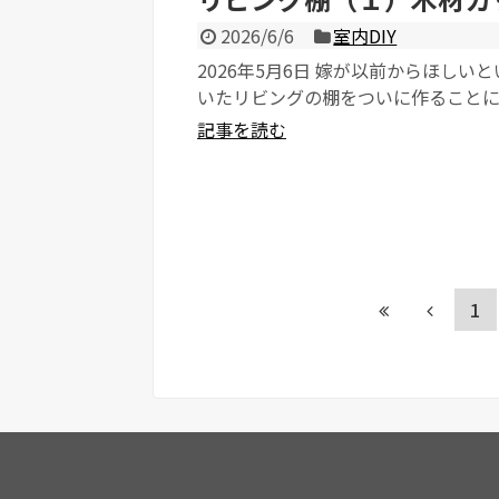
2026/6/6
室内DIY
2026年5月6日 嫁が以前からほしい
いたリビングの棚をついに作ること
た。 子どもたちのものなどがリビン
記事を読む
らばって困...
1