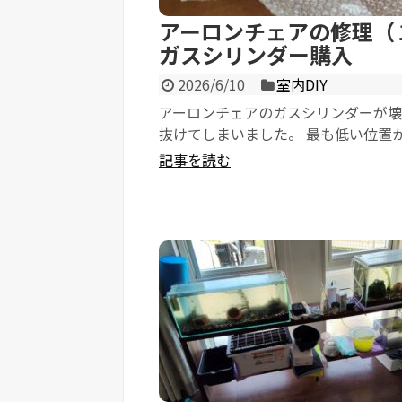
アーロンチェアの修理（
ガスシリンダー購入
2026/6/10
室内DIY
アーロンチェアのガスシリンダーが壊
抜けてしまいました。 最も低い位置
がりません。 もう２５年も使ってい
記事を読む
そろそろ寿命...