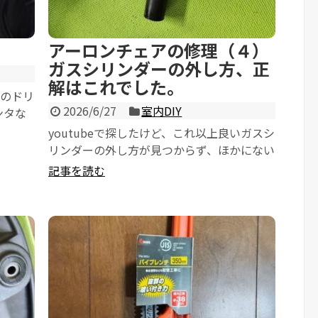
アーロンチェアの修理（４）
ガスシリンダーの外し方、正
解はこれでした。
ちのドリ
2026/6/27
室内DIY
ンタな
...
youtubeで探したけど、これ以上良いガスシ
リンダーの外し方が見つからず、ほかにない
かとネット検索。 すると見つけました。 ...
記事を読む