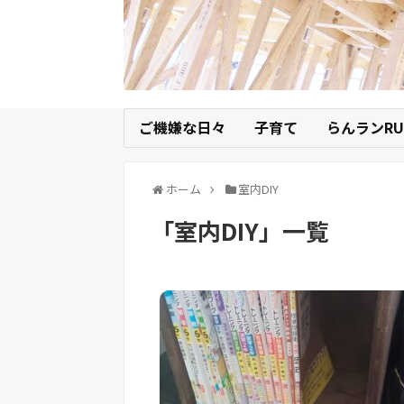
ご機嫌な日々
子育て
らんランRU
ホーム
室内DIY
「
室内DIY
」
一覧