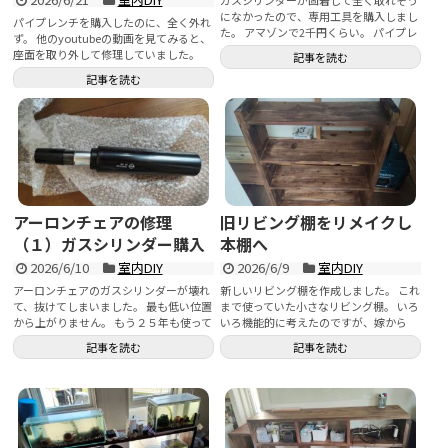
になかったので、専用工具を購入しまし
パイプレンチを購入したのに、全く外れ
た。 アマゾンで2千円くらい。 パイプレ
ず。 他のyoutubeの動画を見てみると、
ンチです...
座面を取り外して修理していました。
記事を読む
や...
記事を読む
アーロンチェアの修理
旧リビング棚をリメイクし
（１）ガスシリンダー購入
本棚へ
2026/6/10
室内DIY
2026/6/9
室内DIY
アーロンチェアのガスシリンダーが壊れ
新しいリビング棚を作成しました。 これ
て、抜けてしまいました。 最も低い位置
まで使っていた小さなリビング棚。 いろ
から上がりません。 もう２５年も使って
いろ機能的に考えたのですが、嫁から
いるのでそろそろ寿命...
は...
記事を読む
記事を読む