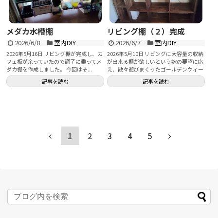
メダカ水槽棚
リビング棚（２）完成
2026/6/8
室内DIY
2026/6/7
室内DIY
2026年5月16日 リビング棚が完成し、カ
2026年5月10日 リビングに大容量の収納
フェ板が余っていたので調子に乗ってメ
が出来る棚が欲しいという嫁の要望に応
ダカ棚を作成しました。 今回はそ...
え、散々遊びまくったゴールデンウィー
クの後半は...
記事を読む
記事を読む
1
2
3
4
5