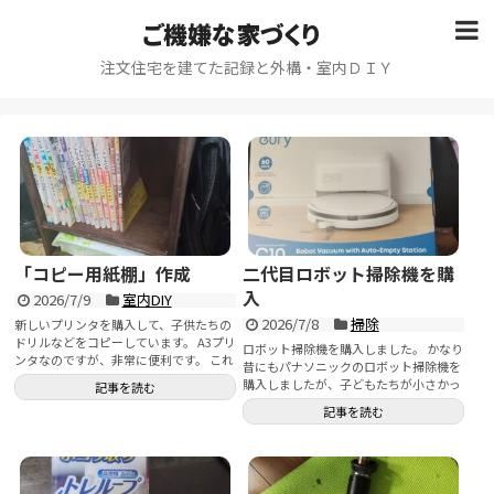
ご機嫌な家づくり
注文住宅を建てた記録と外構・室内ＤＩＹ
「コピー用紙棚」作成
二代目ロボット掃除機を購
入
2026/7/9
室内DIY
2026/7/8
掃除
新しいプリンタを購入して、子供たちの
ドリルなどをコピーしています。 A3プリ
ロボット掃除機を購入しました。 かなり
ンタなのですが、非常に便利です。 これ
昔にもパナソニックのロボット掃除機を
まで左...
購入しましたが、子どもたちが小さかっ
記事を読む
たこともあり、床に物が散...
記事を読む