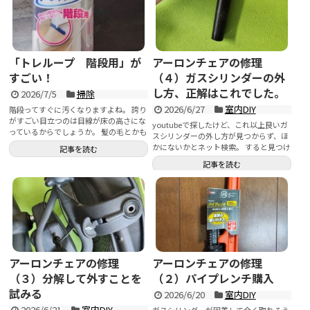
「トレループ 階段用」が
アーロンチェアの修理
すごい！
（４）ガスシリンダーの外
し方、正解はこれでした。
2026/7/5
掃除
2026/6/27
室内DIY
階段ってすぐに汚くなりますよね。 誇り
がすごい目立つのは目線が床の高さにな
youtubeで探したけど、これ以上良いガ
っているからでしょうか。 髪の毛とかも
スシリンダーの外し方が見つからず、ほ
結構すぐに溜まってい...
かにないかとネット検索。 すると見つけ
記事を読む
ました。 ...
記事を読む
アーロンチェアの修理
アーロンチェアの修理
（３）分解して外すことを
（２）パイプレンチ購入
試みる
2026/6/20
室内DIY
2026/6/21
室内DIY
ガスシリンダーが固着して全く取れそう