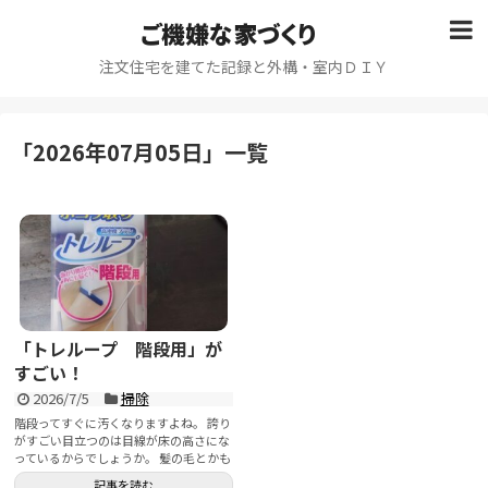
ご機嫌な家づくり
注文住宅を建てた記録と外構・室内ＤＩＹ
「
2026年07月05日
」
一覧
「トレループ 階段用」が
すごい！
2026/7/5
掃除
階段ってすぐに汚くなりますよね。 誇り
がすごい目立つのは目線が床の高さにな
っているからでしょうか。 髪の毛とかも
結構すぐに溜まってい...
記事を読む