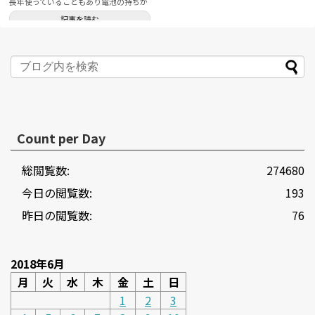
長年使っていることもあり電池の持ちが
悪くなってきたので、新し...
記事を読む
Count per Day
総閲覧数:
274680
今日の閲覧数:
193
昨日の閲覧数:
76
2018年6月
月
火
水
木
金
土
日
1
2
3