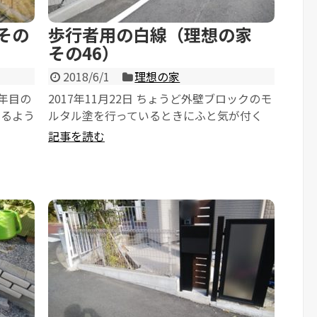
その
歩行者用の白線（理想の家
その46）
2018/6/1
理想の家
2年目の
2017年11月22日 ちょうど外壁ブロックのモ
じるよう
ルタル塗を行っているときにふと気が付く
と、いままで無かった場所に白線が引かれ
記事を読む
て...