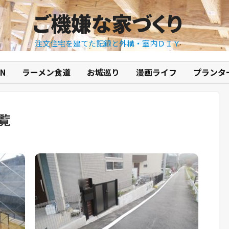
ご機嫌な家づくり
注文住宅を建てた記録と外構・室内ＤＩＹ
N
ラーメン食道
お城巡り
漫画ライフ
プランタ
覧