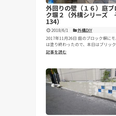
外回りの壁（１６）庭ブ
ク塀２（外構シリーズ 
134）
2018/6/1
外構DIY
2017年11月26日 庭のブロック塀に
は塗り終わったので、本日はブリッ
す。 これまで張っていたブリック...
記事を読む