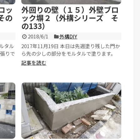
ロッ
外回りの壁（１５）外壁ブロ
その
ック塀２（外構シリーズ そ
の133）
2018/6/1
外構DIY
モルタル
2017年11月19日 本日は先週塗り残した門か
ク張りで
ら先の少しの部分をモルタルで塗ります。
以前門を作った時に行った門の下の...
記事を読む