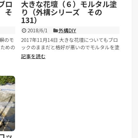
ブロ
大きな花壇（６）モルタル塗
 そ
り（外構シリーズ その
131）
2018/6/1
外構DIY
ク塀のモ
2017年11月14日 大きな花壇についてもブロ
るための
ックのままだと格好が悪いのでモルタルを塗
ることにしました。 やはり私はブ...
記事を読む
ロッ