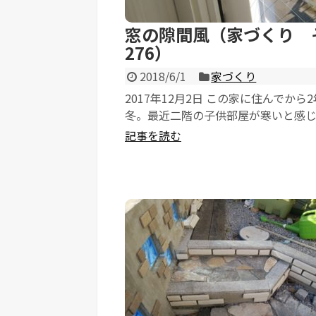
窓の隙間風（家づくり 
276）
2018/6/1
家づくり
2017年12月2日 この家に住んでから
冬。最近二階の子供部屋が寒いと感
になりました。 特に窓の近くが寒...
記事を読む