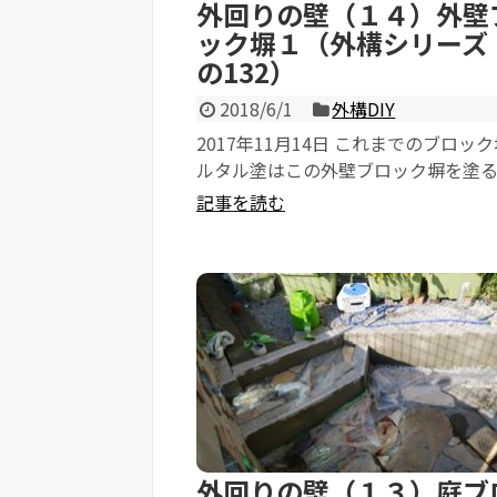
外回りの壁（１４）外壁
ック塀１（外構シリーズ
の132）
2018/6/1
外構DIY
2017年11月14日 これまでのブロッ
ルタル塗はこの外壁ブロック塀を塗
練習です。 そしていよいよ本番。...
記事を読む
外回りの壁（１３）庭ブ