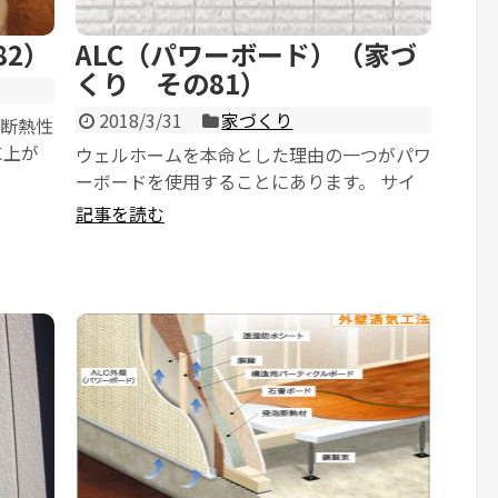
2）
ALC（パワーボード）（家づ
くり その81）
2018/3/31
家づくり
は断熱性
に上が
ウェルホームを本命とした理由の一つがパワ
然違い
ーボードを使用することにあります。 サイ
ディング等もやっているようですが、キャン
記事を読む
ペーンで最...