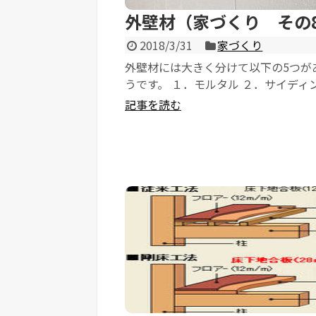
外壁材（家づくり その8
2018/3/31
家づくり
外壁材には大きく分けて以下の5つが
うです。 １．モルタル ２．サイディ
３．金属 ４．ALC ５．タイル ...
記事を読む