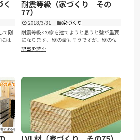
づく
耐震等級（家づくり その
77）
2018/3/31
家づくり
して剛
耐震等級3の家を建てようと思うと壁が重要
下には
になります。 壁の量もそうですが、壁の位
程度の
置も重要で、その壁に筋交いなどを施した耐
記事を読む
震壁も重要...
の
LVL材（家づくり その75）