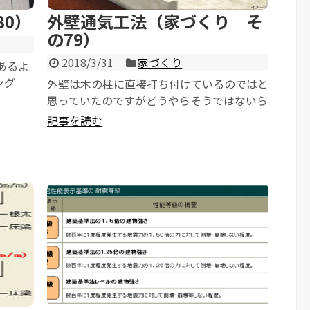
0）
外壁通気工法（家づくり そ
の79）
2018/3/31
家づくり
あるよ
ング
外壁は木の柱に直接打ち付けているのではと
思っていたのですがどうやらそうではないら
しいです。 木の柱に構造合板を打ち付け、
記事を読む
その上...