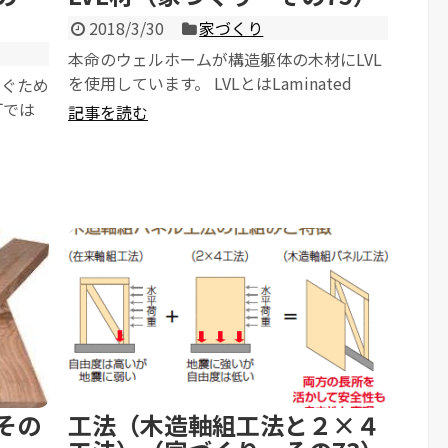
2018/3/30
家づくり
本命のウェルホームが構造躯体の木材にLVL
を使用しています。 LVLとはLaminated
なぐため
Veneer Lumberの略で、...
釘では
記事を読む
ことでし
その
工法（木造軸組工法と２×４