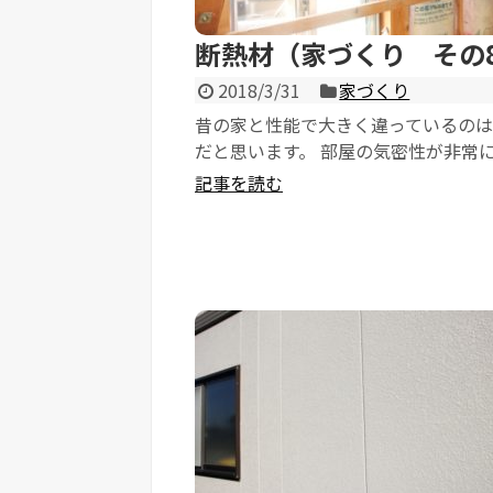
断熱材（家づくり その8
2018/3/31
家づくり
昔の家と性能で大きく違っているの
だと思います。 部屋の気密性が非常
っているので、エアコンの効き方が全
記事を読む
ます。...