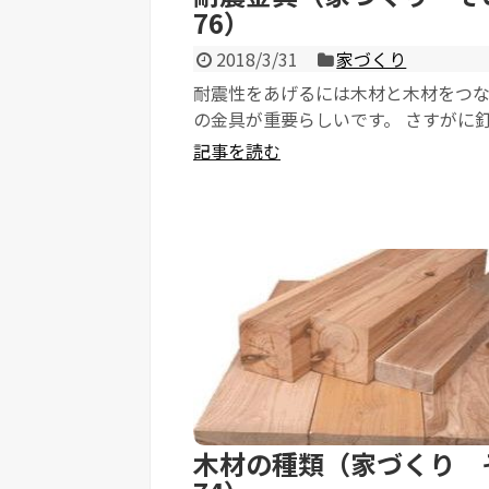
76）
2018/3/31
家づくり
耐震性をあげるには木材と木材をつ
の金具が重要らしいです。 さすがに
そこまでの強度を得られないという
記事を読む
ょう。 ...
木材の種類（家づくり 