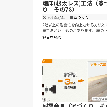
剛床(根太レス)工法（家
り その78）
2018/3/31
家づくり
2階以上の耐震性を向上させる方法と
床工法というものがあります。 床の
合板を受けるための根太を設け12㎜
記事を読む
合板を張る...
耐震金具（家づくり そ