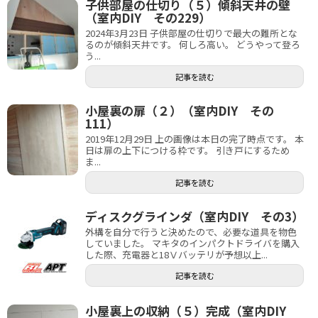
子供部屋の仕切り（５）傾斜天井の壁
（室内DIY その229）
2024年3月23日 子供部屋の仕切りで最大の難所とな
るのが傾斜天井です。 何しろ高い。 どうやって登ろ
う...
記事を読む
小屋裏の扉（２）（室内DIY その
111）
2019年12月29日 上の画像は本日の完了時点です。 本
日は扉の上下につける枠です。 引き戸にするため
ま...
記事を読む
ディスクグラインダ（室内DIY その3）
外構を自分で行うと決めたので、必要な道具を物色
していました。 マキタのインパクトドライバを購入
した際、充電器と18Ⅴバッテリが予想以上...
記事を読む
小屋裏上の収納（５）完成（室内DIY