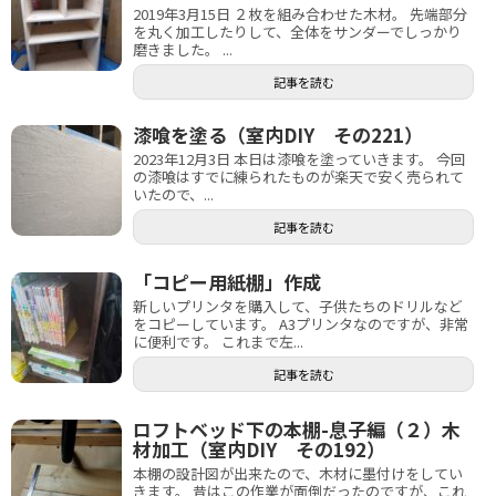
2019年3月15日 ２枚を組み合わせた木材。 先端部分
を丸く加工したりして、全体をサンダーでしっかり
磨きました。 ...
記事を読む
漆喰を塗る（室内DIY その221）
2023年12月3日 本日は漆喰を塗っていきます。 今回
の漆喰はすでに練られたものが楽天で安く売られて
いたので、...
記事を読む
「コピー用紙棚」作成
新しいプリンタを購入して、子供たちのドリルなど
をコピーしています。 A3プリンタなのですが、非常
に便利です。 これまで左...
記事を読む
ロフトベッド下の本棚-息子編（２）木
材加工（室内DIY その192）
本棚の設計図が出来たので、木材に墨付けをしてい
きます。 昔はこの作業が面倒だったのですが、これ