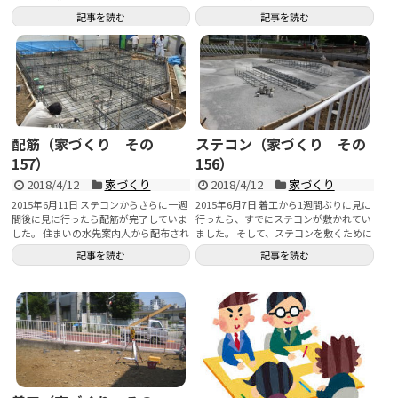
ており、その評価結...
記事を読む
記事を読む
配筋（家づくり その
ステコン（家づくり その
157）
156）
2018/4/12
家づくり
2018/4/12
家づくり
2015年6月11日 ステコンからさらに一週
2015年6月7日 着工から1週間ぶりに見に
間後に見に行ったら配筋が完了していま
行ったら、すでにステコンが敷かれてい
した。 住まいの水先案内人から配布され
ました。 そして、ステコンを敷くために
る...
掘...
記事を読む
記事を読む