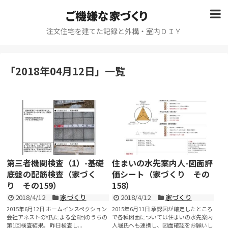
ご機嫌な家づくり
注文住宅を建てた記録と外構・室内ＤＩＹ
「
2018年04月12日
」
一覧
第三者機関検査（1）-基礎
住まいの水先案内人-図面評
底盤の配筋検査（家づく
価シート（家づくり その
り その159）
158）
2018/4/12
家づくり
2018/4/12
家づくり
2015年6月12日 ホームインスペクション
2015年6月11日 承認図が確定したところ
会社アネストのY氏による全6回のうちの
で各種図面については住まいの水先案内
第1回検査結果。 昨日検査し...
人堀氏へも連携し、図面確認をお願いし