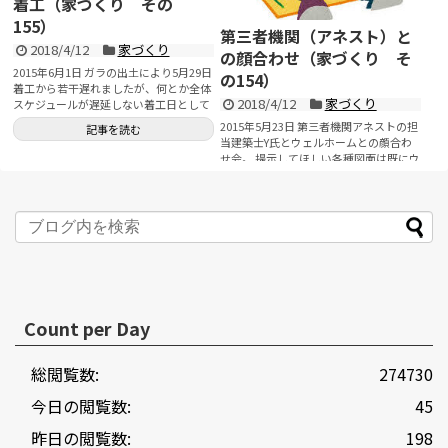
着工（家づくり その
155）
第三者機関（アネスト）と
2018/4/12
家づくり
の顔合わせ（家づくり そ
2015年6月1日 ガラの出土により5月29日
の154）
着工から若干遅れましたが、何とか全体
2018/4/12
家づくり
スケジュールが遅延しない着工日として
間に合い...
2015年5月23日 第三者機関アネストの担
記事を読む
当建築士Y氏とウェルホームとの顔合わ
せ会。 提示してほしい各種図面は既にウ
ェ...
記事を読む
Count per Day
総閲覧数:
274730
今日の閲覧数:
45
昨日の閲覧数:
198