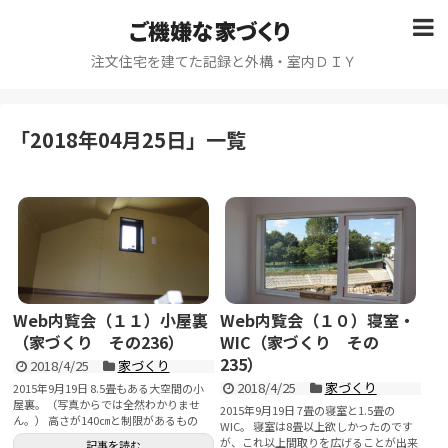
ご機嫌な家づくり
注文住宅を建てた記録と外構・室内ＤＩＹ
「
2018年04月25日
」
一覧
Web内覧会（１１）小屋裏
Web内覧会（１０）寝室・
（家づくり その236）
WIC（家づくり その
235）
2018/4/25
家づくり
2018/4/25
家づくり
2015年9月19日 8.5畳もある大空間の小
屋裏。（写真からでは全然わかりませ
2015年9月19日 7畳の寝室と1.5畳の
ん。） 高さが140㎝と制限があるもの
WIC。 寝室は8畳以上欲しかったのです
の...
が、これ以上間取りを広げることが出来
記事を読む