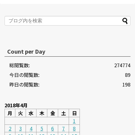
Count per Day
総閲覧数:
274774
今日の閲覧数:
89
昨日の閲覧数:
198
2018年4月
月
火
水
木
金
土
日
1
2
3
4
5
6
7
8