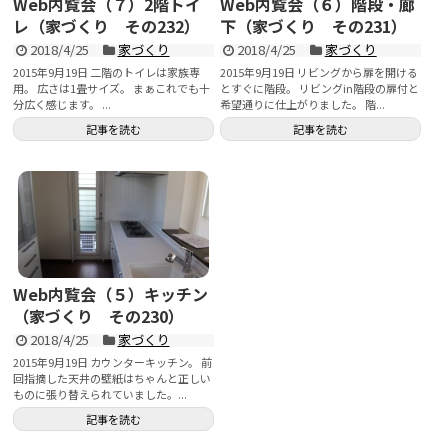
Web内覧会（７）2階トイ
Web内覧会（６）階段・廊
レ（家づくり その232）
下（家づくり その231）
2018/4/25
家づくり
2018/4/25
家づくり
2015年9月19日 二階のトイレは家族専
2015年9月19日 リビングから扉を開ける
用。 広さは1畳サイズ。 まぁこれでも十
とすぐに階段。 リビングin階段の扉付と
分広く感じます。 ...
希望通りに仕上がりました。 階...
記事を読む
記事を読む
Web内覧会（５）キッチン
（家づくり その230）
2018/4/25
家づくり
2015年9月19日 カウンターキッチン。 前
回指摘した天井の壁紙はちゃんと正しい
ものに張り替えられていました。...
記事を読む