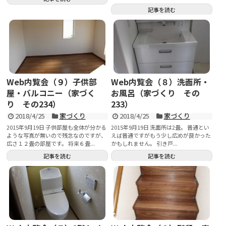
なかった...
記事を読む
Web内覧会（９）子供部
Web内覧会（８）洗面所・
屋・バルコニー（家づく
お風呂（家づくり その
り その234）
233）
2018/4/25
家づくり
2018/4/25
家づくり
2015年9月19日 子供部屋も全体が分かる
2015年9月19日 洗面所は2畳。 普通とい
ような写真が無いので残念なのですが、
えば普通ですがもう少し広めが良かった
広さ１２畳の部屋です。 将来６畳...
かもしれません。 引き戸...
記事を読む
記事を読む