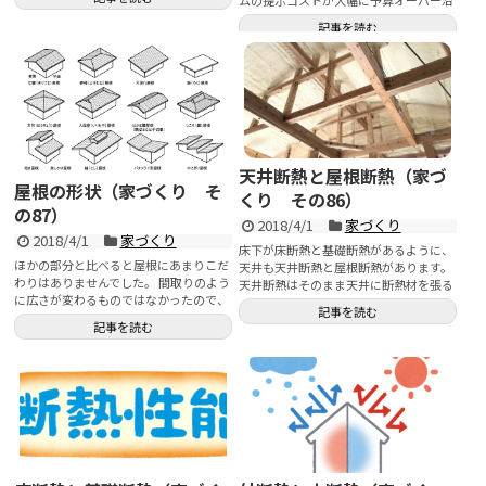
ていたので仕方があり...
記事を読む
天井断熱と屋根断熱（家づ
屋根の形状（家づくり そ
くり その86）
の87）
2018/4/1
家づくり
2018/4/1
家づくり
床下が床断熱と基礎断熱があるように、
ほかの部分と比べると屋根にあまりこだ
天井も天井断熱と屋根断熱があります。
わりはありませんでした。 間取りのよう
天井断熱はそのまま天井に断熱材を張る
に広さが変わるものではなかったので、
方法。 屋...
記事を読む
どうしても短期間でい...
記事を読む