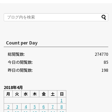
Count per Day
総閲覧数:
274770
今日の閲覧数:
85
昨日の閲覧数:
198
2018年4月
月
火
水
木
金
土
日
1
2
3
4
5
6
7
8