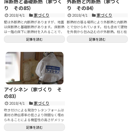
床断熱と基礎断熱（家づく
外断熱と内断熱（家づく
り その85）
り その84）
2018/4/1
家づくり
2018/4/1
家づくり
壁は外断熱と内断熱がありますが、地面
断熱材の張る場所により外断熱と内断熱
は床断熱と基礎断熱があります。 床断熱
とで分けられています。 柱も含めて建物
は一階の床下に断熱材を入れることで、
を外側から包み込むのが外断熱。柱と柱
べた基礎の場合は...
の間に断熱材を入...
記事を読む
記事を読む
アイシネン（家づくり そ
の83）
2018/4/1
家づくり
吹き付けによる発泡ウレタンフォームは
素材の熱伝導率の低さより隙間なく埋め
られることによる機密性の高さがメリッ
トとなっています。 今...
記事を読む