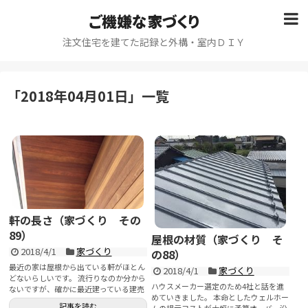
ご機嫌な家づくり
注文住宅を建てた記録と外構・室内ＤＩＹ
「
2018年04月01日
」
一覧
軒の長さ（家づくり その
89）
屋根の材質（家づくり そ
2018/4/1
家づくり
の88）
最近の家は屋根から出ている軒がほとん
2018/4/1
家づくり
どないらしいです。 流行りなのか分から
ハウスメーカー選定のため4社と話を進
ないですが、確かに最近建っている建売
めていきました。 本命としたウェルホー
住宅も軒が無いで...
記事を読む
ムの提示コストが大幅に予算オーバー沿