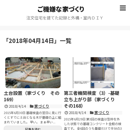
ご機嫌な家づくり
注文住宅を建てた記録と外構・室内ＤＩＹ
「
2018年04月14日
」
一覧
土台設置（家づくり その
第三者機関検査（3）-基礎
169）
立ち上がり部（家づくり
その168）
2018/4/14
家づくり
2018/4/14
家づくり
2015年6月30日 基礎検査の翌日に見に行
くとすでに土台となる木が基礎の上に組
2015年6月29日 第3回の検査は型枠を外
まれていました。 早い。 まぁ早い...
した状態での基礎コンクリート全般の検
査です。 全6回のうち基礎だけで半分の3
記事を読む