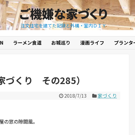
ご機嫌な家づくり
注文住宅を建てた記録と外構・室内ＤＩＹ
N
ラーメン食道
お城巡り
漫画ライフ
プランタ
家づくり その285）
2018/7/13
家づくり
部屋の窓の隙間風。