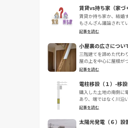
賃貸vs持ち家（家づ
賃貸か持ち家か、結婚
もさんざん議論されてい
記事を読む
小屋裏の広さについ
三階建てを諦めた代わ
屋の上を中心に屋根がつ
記事を読む
電柱移設（１）-移設
購入した土地の南側に
あり、端ではなく川沿いの
記事を読む
太陽光発電（６）設置