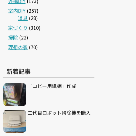
外構DIY
(173)
室内DIY
(257)
道具
(28)
家づくり
(310)
掃除
(22)
理想の家
(70)
新着記事
「コピー用紙棚」作成
二代目ロボット掃除機を購入