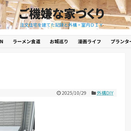
ご機嫌な家づくり
注文住宅を建てた記録と外構・室内ＤＩＹ
N
ラーメン食道
お城巡り
漫画ライフ
プランタ
2025/10/29
外構DIY