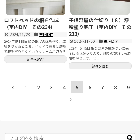
ロフトベッドの柵を作成
子供部屋の仕切り（８）漆
（室内DIY その234）
喰塗り完了（室内DIY その
233）
2024/11/23
室内DIY
2024/11/20
室内DIY
2024年5月18日 娘の部屋の壁を作り、漆
喰を塗ったところ、ベッドで寝ると漆喰
2024年5月5日 娘の部屋の壁がついに完
で腕を擦りむくというクレームが娘から
全にふさがったので、残りの部分にも漆
入りました...
喰を塗ります。 ま...
記事を読む
記事を読む
1
2
3
4
5
6
7
8
9