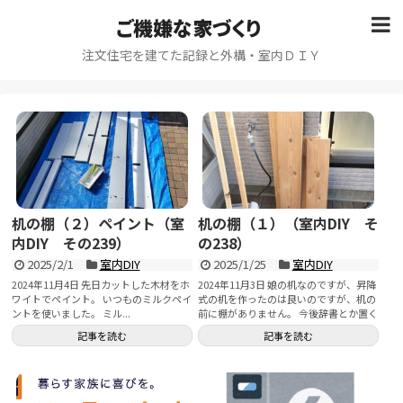
ご機嫌な家づくり
注文住宅を建てた記録と外構・室内ＤＩＹ
机の棚（２）ペイント（室
机の棚（１）（室内DIY そ
内DIY その239）
の238）
2025/2/1
室内DIY
2025/1/25
室内DIY
2024年11月4日 先日カットした木材をホ
2024年11月3日 娘の机なのですが、昇降
ワイトでペイント。 いつものミルクペイ
式の机を作ったのは良いのですが、机の
ントを使いました。 ミル...
前に棚がありません。 今後辞書とか置く
と...
記事を読む
記事を読む