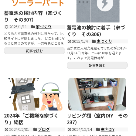
蓄電池の検討内容（家づく
り その307）
蓄電池の検討に着手（家づ
2025/1/11
家づくり
くり その306）
とりあえず蓄電池の検討に当たって、比
較サイトに登録しました。 どこも同じだ
2025/1/4
家づくり
ろうと思うのですが、一応有名どころを
我が家に太陽光発電を付けたのが2015年
捜してみました。...
記事を読む
11月14日 今年、ついに10年を迎えま
す。 これまで売電価格が...
記事を読む
2024年「ご機嫌な家づく
リビング棚（室内DIY その
り」総括
237）
2024/12/31
ブログ
2024/12/14
室内DIY
今年は娘のロフトベッドを作成し、つい
2024年9月8日 リビングの棚を作りまし