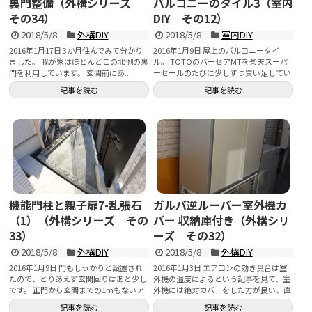
裏門整備（外構シリーズ
バルコニーのタイル3（室内
その34）
DIY その12）
2018/5/8
外構DIY
2018/5/8
室内DIY
2016年1月17日 3か月住んでみて分かり
2016年1月9日 屋上のバルコニータイ
ました。 我が家はほとんどこの北側の裏
ル。 TOTOのバーセアMTを楽天スーパ
門を利用しています。 玄関前にあ...
ーセールのたびに少しずつ買い足してい
るの...
記事を読む
記事を読む
機能門柱と親子扉7-乱張石
ガルバ逆ルーバー室外機カ
（1）（外構シリーズ その
バー 収納庫付き（外構シリ
33）
ーズ その32）
2018/5/8
外構DIY
2018/5/8
外構DIY
2016年1月9日 門もしっかりと設置され
2016年1月3日 エアコンの効き具合は室
たので、とりあえず玄関回りはあと少し
外機の温度によるという記事を見て、室
です。 正門から玄関までの1mもないア
外機には絶対カバーをした方が良い、直
プロ...
射日光が室外...
記事を読む
記事を読む