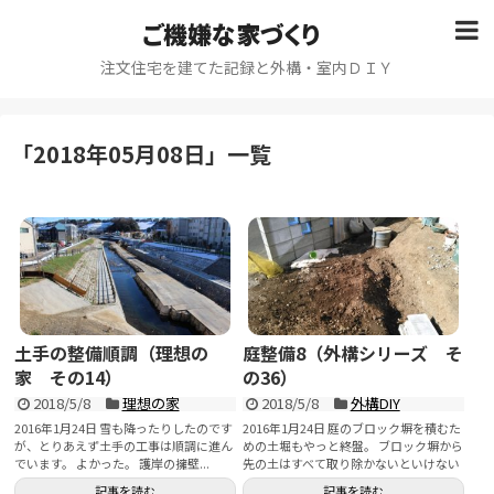
ご機嫌な家づくり
注文住宅を建てた記録と外構・室内ＤＩＹ
「
2018年05月08日
」
一覧
土手の整備順調（理想の
庭整備8（外構シリーズ そ
家 その14）
の36）
2018/5/8
理想の家
2018/5/8
外構DIY
2016年1月24日 雪も降ったりしたのです
2016年1月24日 庭のブロック塀を積むた
が、とりあえず土手の工事は順調に進ん
めの土堀もやっと終盤。 ブロック塀から
でいます。 よかった。 護岸の擁壁...
先の土はすべて取り除かないといけない
の...
記事を読む
記事を読む