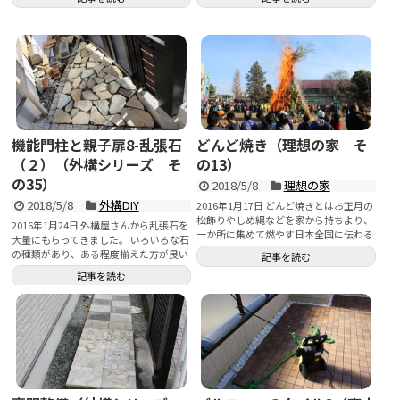
機能門柱と親子扉8-乱張石
どんど焼き（理想の家 そ
（２）（外構シリーズ そ
の13）
の35）
2018/5/8
理想の家
2018/5/8
外構DIY
2016年1月17日 どんど焼きとはお正月の
松飾りやしめ縄などを家から持ちより、
2016年1月24日 外構屋さんから乱張石を
一か所に集めて燃やす日本全国に伝わる
大量にもらってきました。 いろいろな石
お正月の火...
の種類があり、ある程度揃えた方が良い
記事を読む
の...
記事を読む