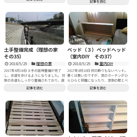
記事を読む
土手整備完成（理想の家
ベッド（３）ベッドヘッド
その35）
（室内DIY その37）
2018/5/25
理想の家
2018/5/25
室内DIY
2017年4月16日 土手の延伸整備が完了
2017年4月16日 何の飾りもないベッド。
し、歩道を歩けるようになりました。 対
悪くは無いのですが、窓のカーテンがひ
岸の歩道もしっかり整備されており、良
らひらと邪魔になったり、窓側の壁とベ
い感...
ッ...
記事を読む
記事を読む