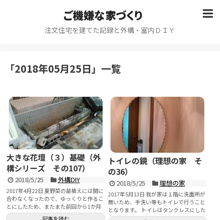
ご機嫌な家づくり
注文住宅を建てた記録と外構・室内ＤＩＹ
「
2018年05月25日
」
一覧
大きな花壇（３）基礎（外
トイレの鏡（理想の家 そ
構シリーズ その107）
の36）
2018/5/25
外構DIY
2018/5/25
理想の家
2017年4月22日 夏野菜の苗植えには間に
2017年5月13日 我が家は１階に洗面所が
合わなくなったので、ゆっくりと作るこ
無いため、手洗い等もトイレで行うこと
とにしたため、またまた前回から1か月
となります。 トイレはタンクレスにした
開いてしま...
た...
記事を読む