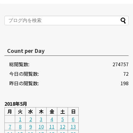
Count per Day
総閲覧数:
274757
今日の閲覧数:
72
昨日の閲覧数:
198
2018年5月
月
火
水
木
金
土
日
1
2
3
4
5
6
7
8
9
10
11
12
13