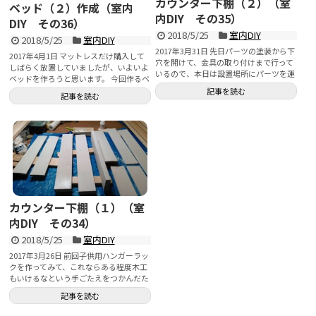
カウンター下棚（２）（室
ベッド（２）作成（室内
内DIY その35）
DIY その36）
2018/5/25
室内DIY
2018/5/25
室内DIY
2017年3月31日 先日パーツの塗装から下
2017年4月1日 マットレスだけ購入して
穴を開けて、金具の取り付けまで行って
しばらく放置していましたが、いよいよ
いるので、本日は設置場所にパーツを運
ベッドを作ろうと思います。 今回作るベ
んでビスを...
ッド...
記事を読む
記事を読む
カウンター下棚（１）（室
内DIY その34）
2018/5/25
室内DIY
2017年3月26日 前回子供用ハンガーラッ
クを作ってみて、これならある程度木工
もいけるなという手ごたえをつかんだた
め、今度は...
記事を読む