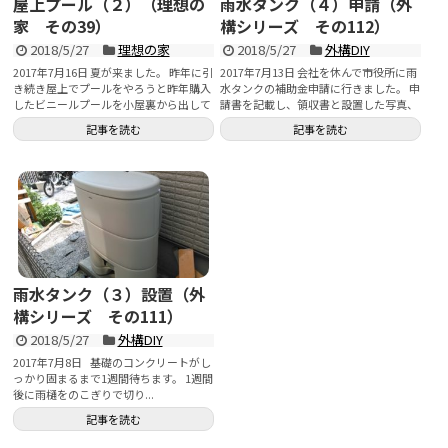
屋上プール（２）（理想の
雨水タンク（４）申請（外
家 その39）
構シリーズ その112）
2018/5/27
理想の家
2018/5/27
外構DIY
2017年7月16日 夏が来ました。 昨年に引
2017年7月13日 会社を休んで市役所に雨
き続き屋上でプールをやろうと昨年購入
水タンクの補助金申請に行きました。 申
したビニールプールを小屋裏から出して
請書を記載し、領収書と設置した写真、
空気を...
設...
記事を読む
記事を読む
雨水タンク（３）設置（外
構シリーズ その111）
2018/5/27
外構DIY
2017年7月8日 基礎のコンクリートがし
っかり固まるまで1週間待ちます。 1週間
後に雨樋をのこぎりで切り...
記事を読む