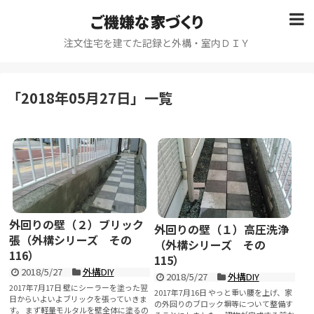
ご機嫌な家づくり
注文住宅を建てた記録と外構・室内ＤＩＹ
「
2018年05月27日
」
一覧
外回りの壁（２）ブリック
外回りの壁（１）高圧洗浄
張（外構シリーズ その
（外構シリーズ その
116）
115）
2018/5/27
外構DIY
2018/5/27
外構DIY
2017年7月17日 壁にシーラーを塗った翌
2017年7月16日 やっと重い腰を上げ、家
日からいよいよブリックを張っていきま
の外回りのブロック塀等について整備す
す。 まず軽量モルタルを壁全体に塗るの