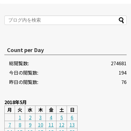
Count per Day
総閲覧数:
274681
今日の閲覧数:
194
昨日の閲覧数:
76
2018年5月
月
火
水
木
金
土
日
1
2
3
4
5
6
7
8
9
10
11
12
13