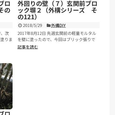
ブロ
外回りの壁（７）玄関前ブロ
その
ック塀２（外構シリーズ そ
の121）
2018/5/29
外構DIY
で、次
2017年8月12日 先週玄関前の軽量モルタル
で塗りま
を壁に塗ったので、今回はブリック張りで
す。 これまでと同じようにブ...
記事を読む
ブロ