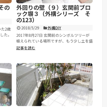
その
外回りの壁（９）玄関前ブロ
ック塀３（外構シリーズ そ
の123）
2018/5/29
外構DIY
いた2歳
ました。
2017年8月27日 玄関前のシンボルツリーが
植えられている場所ですが、もう少し土を盛
ることにしました。 しかし、このま...
記事を読む