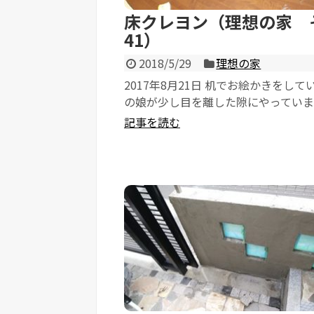
床クレヨン（理想の家 
41）
2018/5/29
理想の家
2017年8月21日 机でお絵かきをして
の娘が少し目を離した隙にやってい
何を描いたか分かりませんが、思...
記事を読む