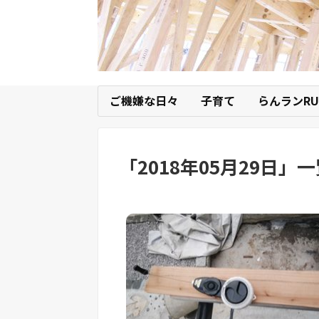
ご機嫌な日々
子育て
らんランRU
「
2018年05月29日
」
一