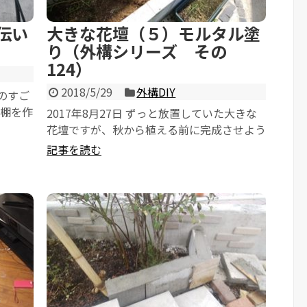
伝い
大きな花壇（５）モルタル塗
り（外構シリーズ その
124）
2018/5/29
外構DIY
ものすご
で棚を作
2017年8月27日 ずっと放置していた大きな
...
花壇ですが、秋から植える前に完成させよう
と思います。 構造としてはすでに出...
記事を読む