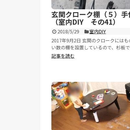
玄関クローク棚（５）手
（室内DIY その41）
2018/5/29
室内DIY
2017年9月2日 玄関のクロークには
い数の棚を設置しているので、杉板
成していますがなかなか完成しません。 
記事を読む