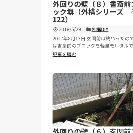
外回りの壁（８）書斎前
ック塀（外構シリーズ 
122）
2018/5/29
外構DIY
2017年8月13日 玄関前は終わったの
は書斎前のブロックを軽量モルタル
す。 玄関前までやってみて、モルタ...
記事を読む
外回りの壁（６）玄関前